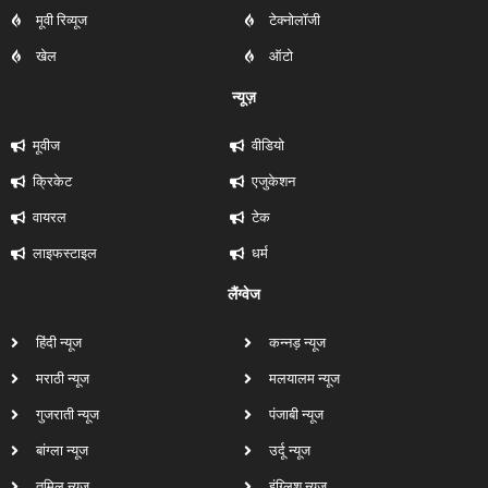
मूवी रिव्यूज
टेक्नोलॉजी
खेल
ऑटो
न्यूज़
मूवीज
वीडियो
क्रिकेट
एजुकेशन
वायरल
टेक
लाइफस्टाइल
धर्म
लैंग्वेज
हिंदी न्यूज
कन्नड़ न्यूज
मराठी न्यूज
मलयालम न्यूज
गुजराती न्यूज
पंजाबी न्यूज
बांग्ला न्यूज
उर्दू न्यूज
तमिल न्यूज
इंग्लिश न्यूज