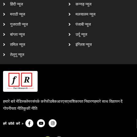
हिंदी न्यूज
कन्नड़ न्यूज
मराठी न्यूज
मलयालम न्यूज
गुजराती न्यूज
पंजाबी न्यूज
बांग्ला न्यूज
उर्दू न्यूज
तमिल न्यूज
इंग्लिश न्यूज
तेलुगु न्यूज
हमारे बारे में
डिस्क्लेमर
संपर्क करें
फीडबैक
आरएसएस
शिकायत निवारण
हमारे साथ विज्ञापन दें
गोपनीयता नीति
कुकी नीति
हमें फ़ॉलो करें >