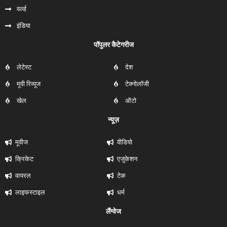
वर्ल्ड
इंडिया
पॉपुलर कैटेगरीज
लेटेस्ट
देश
मूवी रिव्यूज
टेक्नोलॉजी
खेल
ऑटो
न्यूज़
मूवीज
वीडियो
क्रिकेट
एजुकेशन
वायरल
टेक
लाइफस्टाइल
धर्म
लैंग्वेज