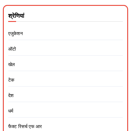
श्रेणियां
एजुकेशन
ऑटो
खेल
टेक
देश
धर्म
फैक्ट रिसर्च एफ आर