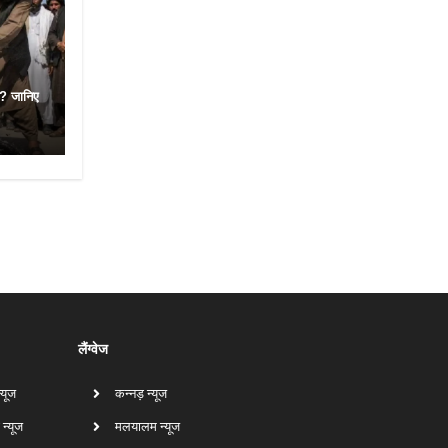
न? जानिए
लैंग्वेज
न्यूज
कन्नड़ न्यूज
 न्यूज
मलयालम न्यूज