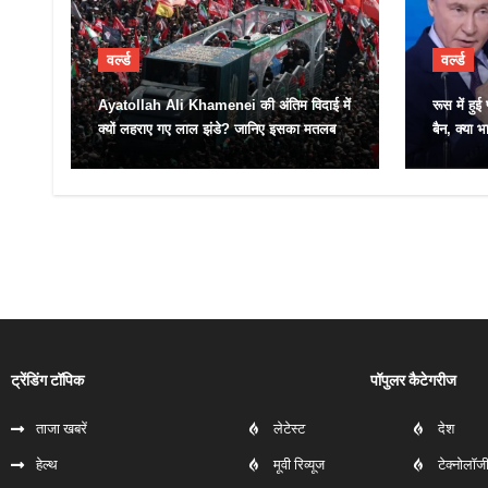
वर्ल्ड
वर्ल्ड
Ayatollah Ali Khamenei की अंतिम विदाई में
रूस में हुई
क्यों लहराए गए लाल झंडे? जानिए इसका मतलब
बैन, क्या भ
ट्रेंडिंग टॉपिक
पॉपुलर कैटेगरीज
ताजा खबरें
लेटेस्ट
देश
हेल्‍थ
मूवी रिव्यूज
टेक्नोलॉज