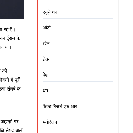
एजुकेशन
ऑटो
 रहे हैं।
िका ईरान के
खेल
 बनाया।
टेक
ं को
देश
कने में पूरी
स संघर्ष के
धर्म
फैक्ट रिसर्च एफ आर
 जहाज़ों पर
मनोरंजन
निधि सैयद अली