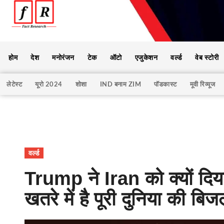
होम
देश
मनोरंजन
टेक
ऑटो
एजुकेशन
वर्ल्ड
वेब स्टोरी
लेटेस्ट
यूरो 2024
शोशा
IND बनाम ZIM
पॉडकास्ट
मूवी रिव्यूज
वर्ल्ड
Trump ने Iran को क्यों दिय
खतरे में है पूरी दुनिया की ब