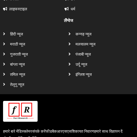
लाइफस्टाइल
धर्म
लैंग्वेज
हिंदी न्यूज
कन्नड़ न्यूज
मराठी न्यूज
मलयालम न्यूज
गुजराती न्यूज
पंजाबी न्यूज
बांग्ला न्यूज
उर्दू न्यूज
तमिल न्यूज
इंग्लिश न्यूज
तेलुगु न्यूज
हमारे बारे में
डिस्क्लेमर
संपर्क करें
फीडबैक
आरएसएस
शिकायत निवारण
हमारे साथ विज्ञापन दें