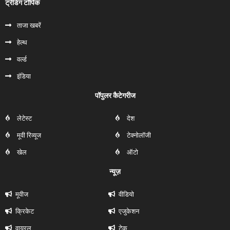
ट्रेंडिंग टॉपिक
ताजा खबरें
हेल्‍थ
वर्ल्ड
इंडिया
पॉपुलर कैटेगरीज
लेटेस्ट
देश
मूवी रिव्यूज
टेक्नोलॉजी
खेल
ऑटो
न्यूज़
मूवीज
वीडियो
क्रिकेट
एजुकेशन
वायरल
टेक