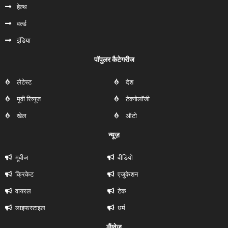
हेल्‍थ
वर्ल्ड
इंडिया
पॉपुलर कैटेगरीज
लेटेस्ट
देश
मूवी रिव्यूज
टेक्नोलॉजी
खेल
ऑटो
न्यूज़
मूवीज
वीडियो
क्रिकेट
एजुकेशन
वायरल
टेक
लाइफस्टाइल
धर्म
लैंग्वेज