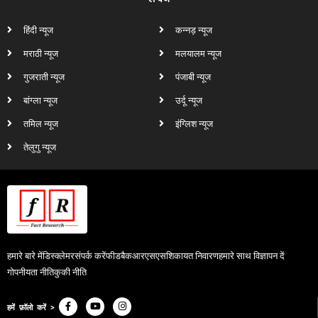
हिंदी न्यूज
कन्नड़ न्यूज
मराठी न्यूज
मलयालम न्यूज
गुजराती न्यूज
पंजाबी न्यूज
बांग्ला न्यूज
उर्दू न्यूज
तमिल न्यूज
इंग्लिश न्यूज
तेलुगु न्यूज
हमारे बारे में
डिस्क्लेमर
संपर्क करें
फीडबैक
आरएसएस
शिकायत निवारण
हमारे साथ विज्ञापन दें
गोपनीयता नीति
कुकी नीति
हमें फ़ॉलो करें >