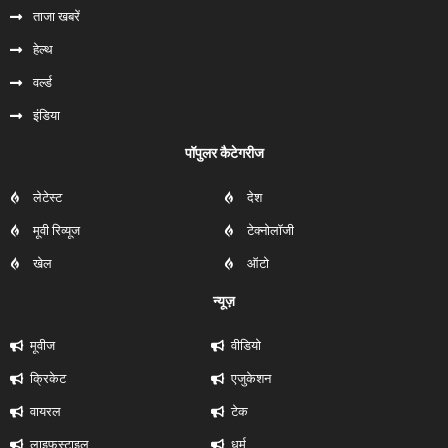
ताजा खबरें
हेल्‍थ
वर्ल्ड
इंडिया
पॉपुलर कैटेगरीज
लेटेस्ट
देश
मूवी रिव्यूज
टेक्नोलॉजी
खेल
ऑटो
न्यूज़
मूवीज
वीडियो
क्रिकेट
एजुकेशन
वायरल
टेक
लाइफस्टाइल
धर्म