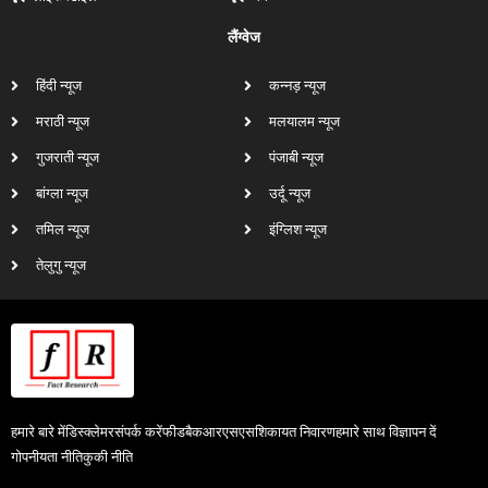
लैंग्वेज
हिंदी न्यूज
कन्नड़ न्यूज
मराठी न्यूज
मलयालम न्यूज
गुजराती न्यूज
पंजाबी न्यूज
बांग्ला न्यूज
उर्दू न्यूज
तमिल न्यूज
इंग्लिश न्यूज
तेलुगु न्यूज
हमारे बारे में
डिस्क्लेमर
संपर्क करें
फीडबैक
आरएसएस
शिकायत निवारण
हमारे साथ विज्ञापन दें
गोपनीयता नीति
कुकी नीति