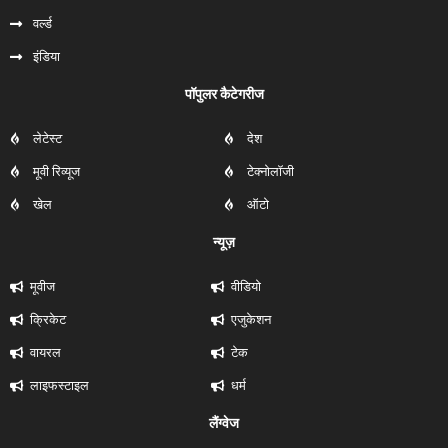
वर्ल्ड
इंडिया
पॉपुलर कैटेगरीज
लेटेस्ट
देश
मूवी रिव्यूज
टेक्नोलॉजी
खेल
ऑटो
न्यूज़
मूवीज
वीडियो
क्रिकेट
एजुकेशन
वायरल
टेक
लाइफस्टाइल
धर्म
लैंग्वेज