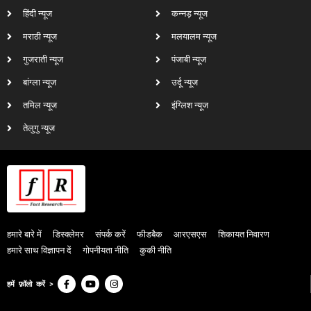
हिंदी न्यूज
कन्नड़ न्यूज
मराठी न्यूज
मलयालम न्यूज
गुजराती न्यूज
पंजाबी न्यूज
बांग्ला न्यूज
उर्दू न्यूज
तमिल न्यूज
इंग्लिश न्यूज
तेलुगु न्यूज
हमारे बारे में
डिस्क्लेमर
संपर्क करें
फीडबैक
आरएसएस
शिकायत निवारण
हमारे साथ विज्ञापन दें
गोपनीयता नीति
कुकी नीति
हमें फ़ॉलो करें >