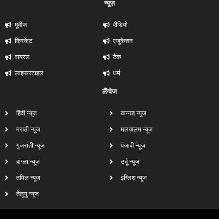
न्यूज़
मूवीज
वीडियो
क्रिकेट
एजुकेशन
वायरल
टेक
लाइफस्टाइल
धर्म
लैंग्वेज
हिंदी न्यूज
कन्नड़ न्यूज
मराठी न्यूज
मलयालम न्यूज
गुजराती न्यूज
पंजाबी न्यूज
बांग्ला न्यूज
उर्दू न्यूज
तमिल न्यूज
इंग्लिश न्यूज
तेलुगु न्यूज