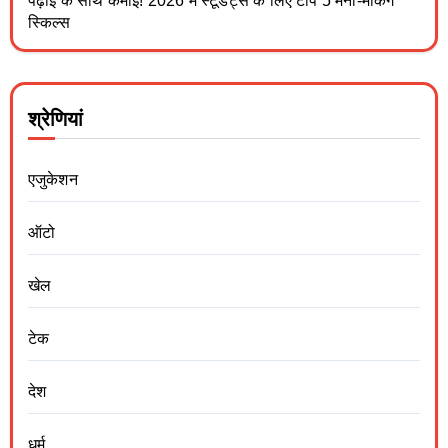
पढ़ाई के साथ कमाई! 2026 में स्टूडेंट्स के लिए टॉप 5 मनी-मेकिंग
स्किल्स
श्रेणियां
एजुकेशन
ऑटो
खेल
टेक
देश
धर्म