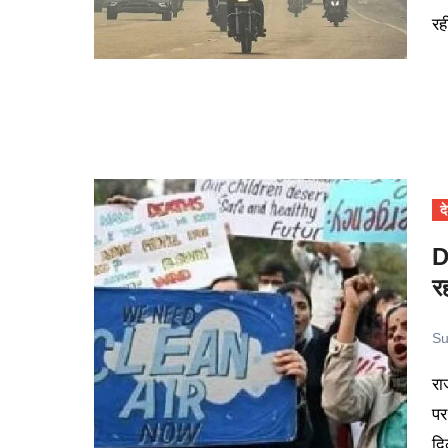
र
द
D
र
Su
राजधानी दिल्ली की पॉल्यूशन से भरी हवा ने एक बार फिर लोगों को सड़कों
पर
दि