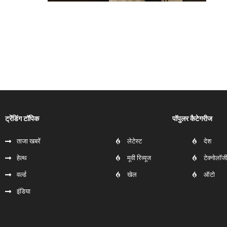
ट्रेंडिंग टॉपिक
पॉपुलर कैटेगरीज
ताजा खबरें
लेटेस्ट
देश
हेल्‍थ
मूवी रिव्यूज
टेक्नोलॉज
वर्ल्ड
खेल
ऑटो
इंडिया