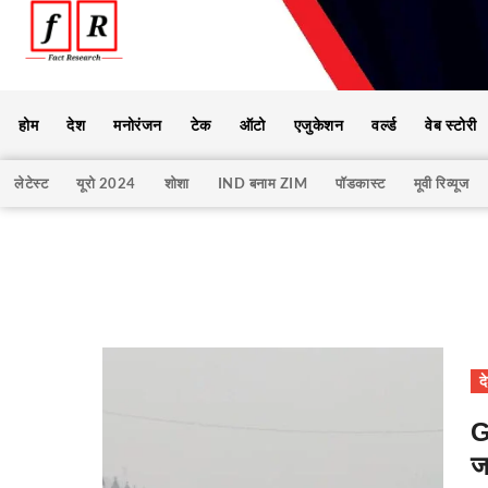
होम
देश
मनोरंजन
टेक
ऑटो
एजुकेशन
वर्ल्ड
वेब स्टोरी
लेटेस्ट
यूरो 2024
शोशा
IND बनाम ZIM
पॉडकास्ट
मूवी रिव्यूज
द
G
ज