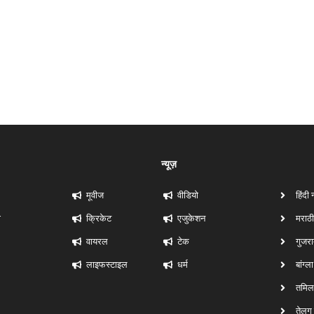
न्यूज़
मूवीज
वीडियो
हिंदी 
ी
क्रिकेट
एजुकेशन
मराठी
वायरल
टेक
गुजरा
लाइफस्टाइल
धर्म
बांग्ल
तमिल 
तेलुगु