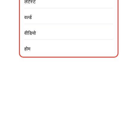
लेटेस्ट
वर्ल्ड
वीडियो
होम