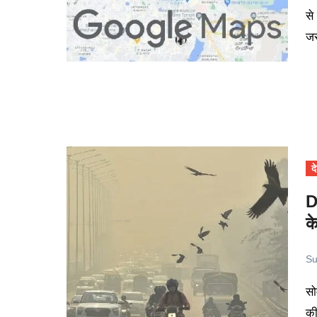
से
ज
द
D
क
Su
सोमवार की सुबह राजधानी दिल्ली और उसके आसपास के इलाकों पर धुंध
की