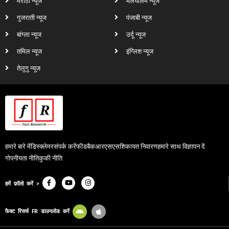
मराठी न्यूज
मलयालम न्यूज
गुजराती न्यूज
पंजाबी न्यूज
बांग्ला न्यूज
उर्दू न्यूज
तमिल न्यूज
इंग्लिश न्यूज
तेलुगु न्यूज
हमारे बारे में
डिस्क्लेमर
संपर्क करें
फीडबैक
आरएसएस
शिकायत निवारण
हमारे साथ विज्ञापन दें
गोपनीयता नीति
कुकी नीति
हमें फ़ॉलो करें >
फैक्ट रिसर्च FR डाउनलोड करें