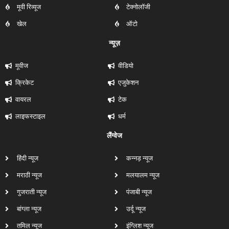
मूवी रिव्यूज
टेक्नोलॉजी
खेल
ऑटो
न्यूज़
मूवीज
वीडियो
क्रिकेट
एजुकेशन
वायरल
टेक
लाइफस्टाइल
धर्म
लैंग्वेज
हिंदी न्यूज
कन्नड़ न्यूज
मराठी न्यूज
मलयालम न्यूज
गुजराती न्यूज
पंजाबी न्यूज
बांग्ला न्यूज
उर्दू न्यूज
तमिल न्यूज
इंग्लिश न्यूज