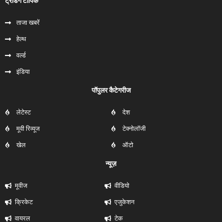
ट्रेंडिंग टॉपिक
ताजा खबरें
हेल्‍थ
वर्ल्ड
इंडिया
पॉपुलर कैटेगरीज
लेटेस्ट
देश
मूवी रिव्यूज
टेक्नोलॉजी
खेल
ऑटो
न्यूज़
मूवीज
वीडियो
क्रिकेट
एजुकेशन
वायरल
टेक