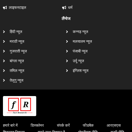
लाइफस्टाइल
धर्म
लैंग्वेज
हिंदी न्यूज
कन्नड़ न्यूज
मराठी न्यूज
मलयालम न्यूज
गुजराती न्यूज
पंजाबी न्यूज
बांग्ला न्यूज
उर्दू न्यूज
तमिल न्यूज
इंग्लिश न्यूज
तेलुगु न्यूज
हमारे बारे में
डिस्क्लेमर
संपर्क करें
फीडबैक
आरएसएस