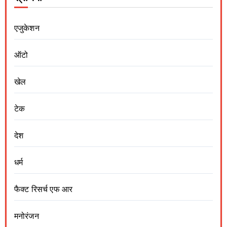
एजुकेशन
ऑटो
खेल
टेक
देश
धर्म
फैक्ट रिसर्च एफ आर
मनोरंजन