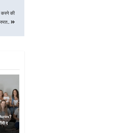
 करने की
़रुरत..
 Durov?
रीदी एक