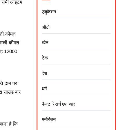
 यह सभी आइटम
एजुकेशन
ऑटो
सकी कीमत
जिसकी कीमत
खेल
 वह 12000
टेक
देश
ते दाम पर
धर्म
स साउंड बार
फैक्ट रिसर्च एफ आर
मनोरंजन
कहना है कि