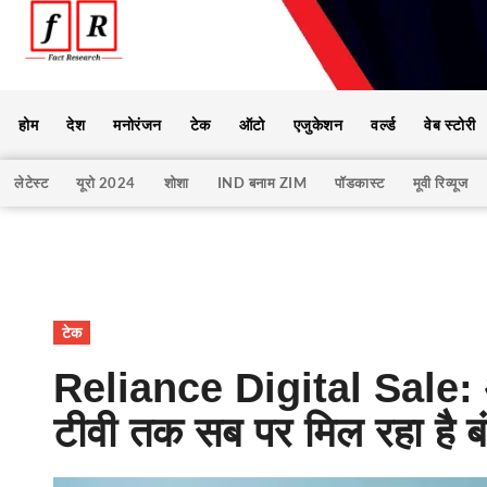
होम
देश
मनोरंजन
टेक
ऑटो
एजुकेशन
वर्ल्ड
वेब स्टोरी
लेटेस्ट
यूरो 2024
शोशा
IND बनाम ZIM
पॉडकास्ट
मूवी रिव्यूज
टेक
Reliance Digital Sale: 
टीवी तक सब पर मिल रहा है बं