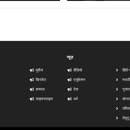
न्यूज़
मूवीज
वीडियो
हिंदी 
ी
क्रिकेट
एजुकेशन
मराठी
वायरल
टेक
गुजरा
लाइफस्टाइल
धर्म
बांग्ल
तमिल 
तेलुगु