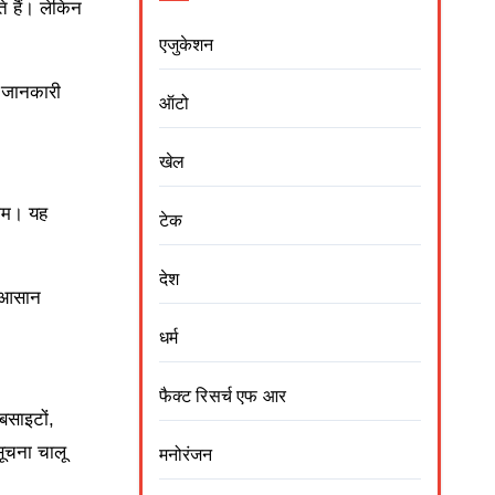
े हैं। लेकिन
एजुकेशन
 जानकारी
ऑटो
खेल
राम। यह
टेक
देश
िर आसान
धर्म
फैक्ट रिसर्च एफ आर
बसाइटों,
सूचना चालू
मनोरंजन