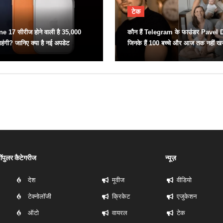
टेक
ne 17 सीरीज होने वाली है 35,000
कौन हैं Telegram के फाउंडर Pavel
हंगी? जानिए क्या है नई अपडेट
जिनके हैं 100 बच्चे और आज तक नहीं ख
भी प्रॉपर्टी
ॉपुलर कैटेगरीज
न्यूज़
देश
मूवीज
वीडियो
टेक्नोलॉजी
क्रिकेट
एजुकेशन
ऑटो
वायरल
टेक