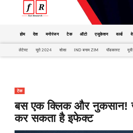
होम
देश
मनोरंजन
टेक
ऑटो
एजुकेशन
वर्ल्ड
व
लेटेस्ट
यूरो 2024
शोशा
IND बनाम ZIM
पॉडकास्ट
मूवी
टेक
बस एक क्लिक और नुकसान! ज
कर सकता है इफेक्ट