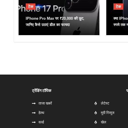
टेक
टेक
IPhone Pro Max पर ₹20,000 की छूट,
क्या IPho
जानिए कैसे उठाएं डील का फायदा
रुपये तक म
ट्रेंडिंग टॉपिक
प
ताजा खबरें
लेटेस्ट
हेल्‍थ
मूवी रिव्यूज
वर्ल्ड
खेल