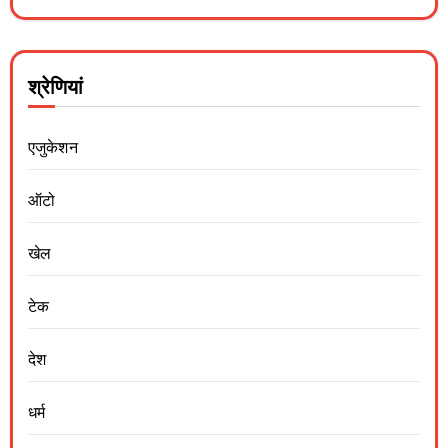
श्रेणियां
एजुकेशन
ऑटो
खेल
टेक
देश
धर्म