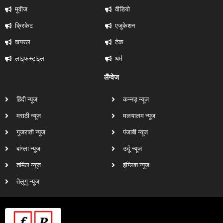
मूवीज
वीडियो
क्रिकेट
एजुकेशन
वायरल
टेक
लाइफस्टाइल
धर्म
लैंग्वेज
हिंदी न्यूज
कन्नड़ न्यूज
मराठी न्यूज
मलयालम न्यूज
गुजराती न्यूज
पंजाबी न्यूज
बांग्ला न्यूज
उर्दू न्यूज
तमिल न्यूज
इंग्लिश न्यूज
तेलुगु न्यूज