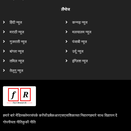
लैंग्वेज
हिंदी न्यूज
कन्नड़ न्यूज
मराठी न्यूज
मलयालम न्यूज
गुजराती न्यूज
पंजाबी न्यूज
बांग्ला न्यूज
उर्दू न्यूज
तमिल न्यूज
इंग्लिश न्यूज
तेलुगु न्यूज
हमारे बारे में
डिस्क्लेमर
संपर्क करें
फीडबैक
आरएसएस
शिकायत निवारण
हमारे साथ विज्ञापन दें
गोपनीयता नीति
कुकी नीति