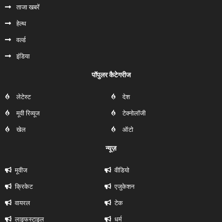
ताजा खबरें
हेल्‍थ
वर्ल्ड
इंडिया
पॉपुलर कैटेगरीज
लेटेस्ट
देश
मूवी रिव्यूज
टेक्नोलॉजी
खेल
ऑटो
न्यूज़
मूवीज
वीडियो
क्रिकेट
एजुकेशन
वायरल
टेक
लाइफस्टाइल
धर्म