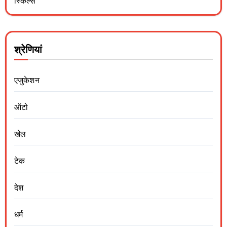
स्किल्स
श्रेणियां
एजुकेशन
ऑटो
खेल
टेक
देश
धर्म