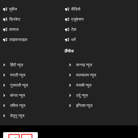
मूवीज
वीडियो
क्रिकेट
एजुकेशन
वायरल
टेक
लाइफस्टाइल
धर्म
लैंग्वेज
हिंदी न्यूज
कन्नड़ न्यूज
मराठी न्यूज
मलयालम न्यूज
गुजराती न्यूज
पंजाबी न्यूज
बांग्ला न्यूज
उर्दू न्यूज
तमिल न्यूज
इंग्लिश न्यूज
तेलुगु न्यूज