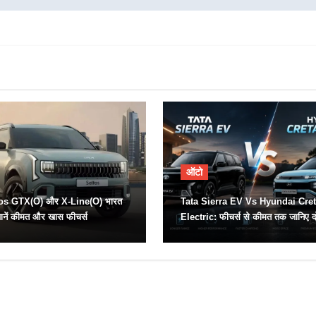
ऑटो
tos GTX(O) और X-Line(O) भारत
Tata Sierra EV Vs Hyundai Cre
 जानें कीमत और खास फीचर्स
Electric: फीचर्स से कीमत तक जानिए दोनो
कौन है ज्यादा दमदार