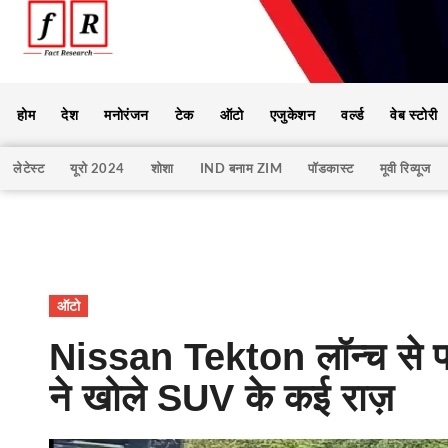
होम
देश
मनोरंजन
टेक
ऑटो
एजुकेशन
वर्ल्ड
वेब स्टोरी
लेटेस्ट
यूरो 2024
शोशा
IND बनाम ZIM
पॉडकास्ट
मूवी रिव्यूज
ऑटो
Nissan Tekton लॉन्च से प
ने खोले SUV के कई राज़