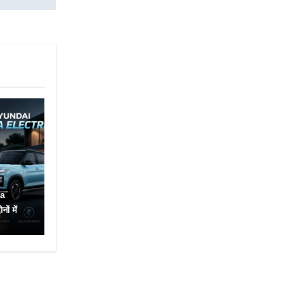
ta
ं में