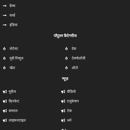
हेल्‍थ
वर्ल्ड
इंडिया
पॉपुलर कैटेगरीज
लेटेस्ट
देश
मूवी रिव्यूज
टेक्नोलॉजी
खेल
ऑटो
न्यूज़
मूवीज
वीडियो
क्रिकेट
एजुकेशन
वायरल
टेक
लाइफस्टाइल
धर्म