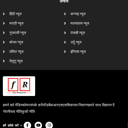
लैंग्वेज
हिंदी न्यूज
कन्नड़ न्यूज
मराठी न्यूज
मलयालम न्यूज
गुजराती न्यूज
पंजाबी न्यूज
बांग्ला न्यूज
उर्दू न्यूज
तमिल न्यूज
इंग्लिश न्यूज
तेलुगु न्यूज
हमारे बारे में
डिस्क्लेमर
संपर्क करें
फीडबैक
आरएसएस
शिकायत निवारण
हमारे साथ विज्ञापन दें
गोपनीयता नीति
कुकी नीति
हमें फ़ॉलो करें >