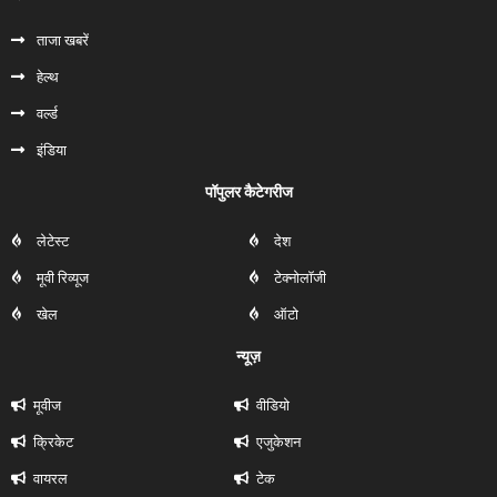
ताजा खबरें
हेल्‍थ
वर्ल्ड
इंडिया
पॉपुलर कैटेगरीज
लेटेस्ट
देश
मूवी रिव्यूज
टेक्नोलॉजी
खेल
ऑटो
न्यूज़
मूवीज
वीडियो
क्रिकेट
एजुकेशन
वायरल
टेक