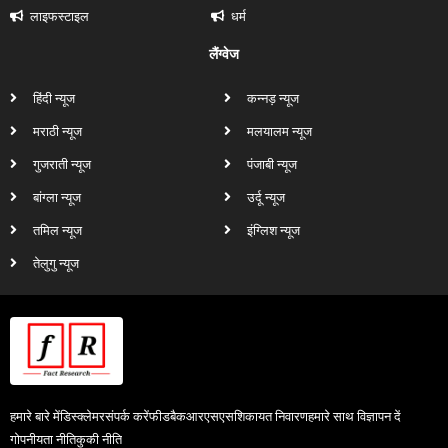
लाइफस्टाइल
धर्म
लैंग्वेज
हिंदी न्यूज
कन्नड़ न्यूज
मराठी न्यूज
मलयालम न्यूज
गुजराती न्यूज
पंजाबी न्यूज
बांग्ला न्यूज
उर्दू न्यूज
तमिल न्यूज
इंग्लिश न्यूज
तेलुगु न्यूज
हमारे बारे में
डिस्क्लेमर
संपर्क करें
फीडबैक
आरएसएस
शिकायत निवारण
हमारे साथ विज्ञापन दें
गोपनीयता नीति
कुकी नीति