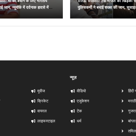
eo: मां को बचाने के लिए भारतीय
Viral Video: 7वीं मंजिल की खिड़की स
ई जान, न्यूयॉर्क में दर्दनाक हादसे में
पुलिसकर्मी ने बचाई शख्स की जान, सुसाइ
ां
न्यूज़
मूवीज
वीडियो
हिंदी 
ी
क्रिकेट
एजुकेशन
मराठी
वायरल
टेक
गुजरा
लाइफस्टाइल
धर्म
बांग्ल
तमिल 