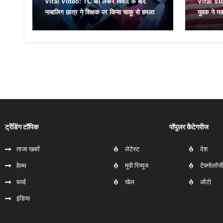
Viral Video: TC को लेकर विवाद के बाद
Viral Vid
नाबालिग छात्र ने शिक्षक पर किया चाकू से हमला
युवक ने गवा
बदली खुशिय
ट्रेंडिंग टॉपिक
पॉपुलर कैटेगरीज
ताजा खबरें
लेटेस्ट
देश
हेल्‍थ
मूवी रिव्यूज
टेक्नोलॉज
वर्ल्ड
खेल
ऑटो
इंडिया