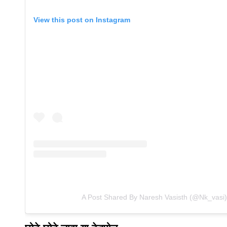
View this post on Instagram
A Post Shared By Naresh Vasisth (@nk_vasi)