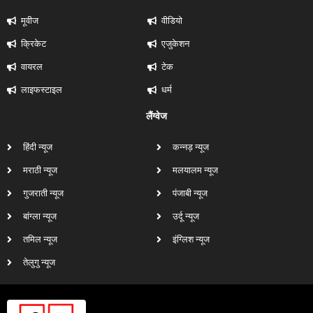
मूवीज
वीडियो
क्रिकेट
एजुकेशन
वायरल
टेक
लाइफस्टाइल
धर्म
लैंग्वेज
हिंदी न्यूज
कन्नड़ न्यूज
मराठी न्यूज
मलयालम न्यूज
गुजराती न्यूज
पंजाबी न्यूज
बांग्ला न्यूज
उर्दू न्यूज
तमिल न्यूज
इंग्लिश न्यूज
तेलुगु न्यूज