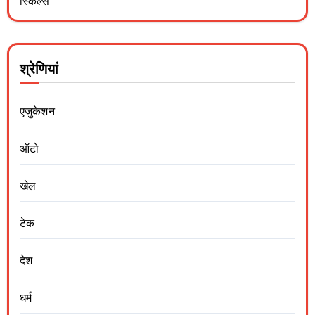
स्किल्स
श्रेणियां
एजुकेशन
ऑटो
खेल
टेक
देश
धर्म