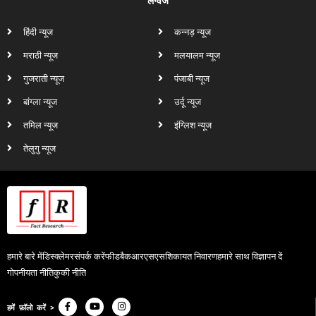
लैंग्वेज
हिंदी न्यूज
कन्नड़ न्यूज
मराठी न्यूज
मलयालम न्यूज
गुजराती न्यूज
पंजाबी न्यूज
बांग्ला न्यूज
उर्दू न्यूज
तमिल न्यूज
इंग्लिश न्यूज
तेलुगु न्यूज
हमारे बारे में
डिस्क्लेमर
संपर्क करें
फीडबैक
आरएसएस
शिकायत निवारण
हमारे साथ विज्ञापन दें
गोपनीयता नीति
कुकी नीति
हमें फ़ॉलो करें >