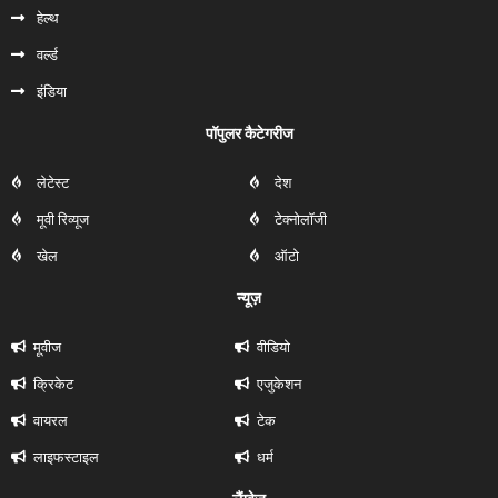
हेल्‍थ
वर्ल्ड
इंडिया
पॉपुलर कैटेगरीज
लेटेस्ट
देश
मूवी रिव्यूज
टेक्नोलॉजी
खेल
ऑटो
न्यूज़
मूवीज
वीडियो
क्रिकेट
एजुकेशन
वायरल
टेक
लाइफस्टाइल
धर्म