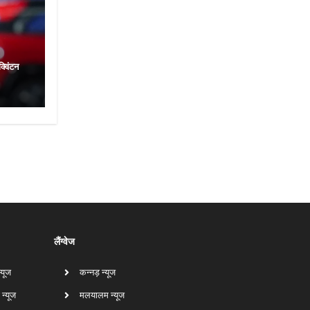
विंटन
लैंग्वेज
न्यूज
कन्नड़ न्यूज
 न्यूज
मलयालम न्यूज