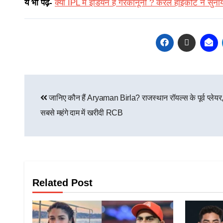
ये भी पढ़ें-
क्या IPL में इंडियन है गैरकानूनी ? केरल हाईकोर्ट ने सु
जानिए कौन हैं Aryaman Birla? राजस्थान रॉयल्स के पूर्व प्लेयर, ज
सबसे महंगे दाम में खरीदी RCB
Related Post