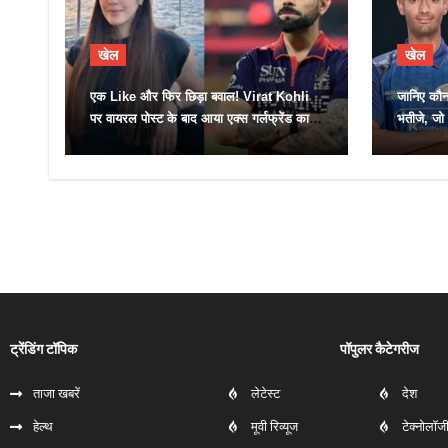
खेल
खेल
एक Like और फिर छिड़ा बवाल! Virat Kohli
जानिए कौ
पर वायरल पोस्ट के बाद आया एक्स गर्लफ्रेंड का
भतीजे, जो I
तीखा जवाब
ट्रेंडिंग टॉपिक
पॉपुलर कैटेगरीज
ताजा खबरें
लेटेस्ट
देश
हेल्‍थ
मूवी रिव्यूज
टेक्नोलॉज