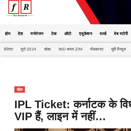
होम
देश
मनोरंजन
टेक
ऑटो
एजुकेशन
वर्ल्ड
वेब स्टोरी
लेटेस्ट
यूरो 2024
शोशा
IND बनाम ZIM
पॉडकास्ट
मूवी रिव्यूज
खेल
IPL Ticket: कर्नाटक के विध
VIP हैं, लाइन में नहीं…