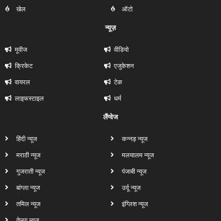
खेल
ऑटो
न्यूज़
मूवीज
वीडियो
क्रिकेट
एजुकेशन
वायरल
टेक
लाइफस्टाइल
धर्म
लैंग्वेज
हिंदी न्यूज
कन्नड़ न्यूज
मराठी न्यूज
मलयालम न्यूज
गुजराती न्यूज
पंजाबी न्यूज
बांग्ला न्यूज
उर्दू न्यूज
तमिल न्यूज
इंग्लिश न्यूज
तेलुगु न्यूज