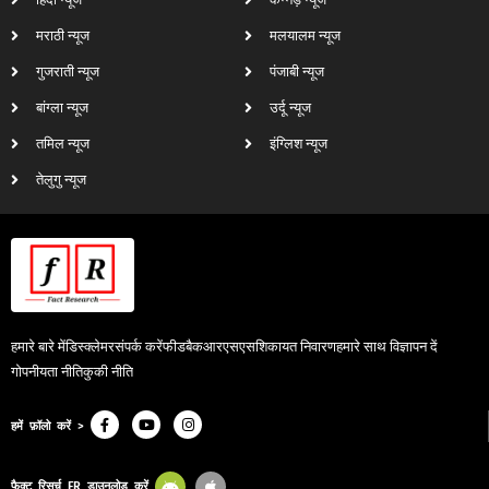
मराठी न्यूज
मलयालम न्यूज
गुजराती न्यूज
पंजाबी न्यूज
बांग्ला न्यूज
उर्दू न्यूज
तमिल न्यूज
इंग्लिश न्यूज
तेलुगु न्यूज
हमारे बारे में
डिस्क्लेमर
संपर्क करें
फीडबैक
आरएसएस
शिकायत निवारण
हमारे साथ विज्ञापन दें
गोपनीयता नीति
कुकी नीति
हमें फ़ॉलो करें >
फैक्ट रिसर्च FR डाउनलोड करें