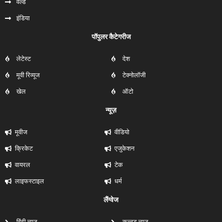
वर्ल्ड
इंडिया
पॉपुलर कैटेगरीज
लेटेस्ट
देश
मूवी रिव्यूज
टेक्नोलॉजी
खेल
ऑटो
न्यूज़
मूवीज
वीडियो
क्रिकेट
एजुकेशन
वायरल
टेक
लाइफस्टाइल
धर्म
लैंग्वेज
हिंदी न्यूज
कन्नड़ न्यूज