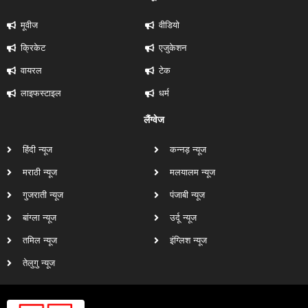
मूवीज
वीडियो
क्रिकेट
एजुकेशन
वायरल
टेक
लाइफस्टाइल
धर्म
लैंग्वेज
हिंदी न्यूज
कन्नड़ न्यूज
मराठी न्यूज
मलयालम न्यूज
गुजराती न्यूज
पंजाबी न्यूज
बांग्ला न्यूज
उर्दू न्यूज
तमिल न्यूज
इंग्लिश न्यूज
तेलुगु न्यूज