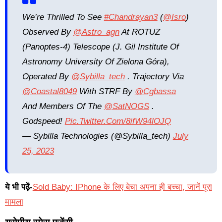
We’re Thrilled To See
#Chandrayan3
(
@isro
)
Observed By
@astro_agn
At ROTUZ
(Panoptes-4) Telescope (J. Gil Institute Of
Astronomy University Of Zielona Góra),
Operated By
@sybilla_tech
. Trajectory Via
@coastal8049
With STRF By
@cgbassa
And Members Of The
@SatNOGS
.
Godspeed!
Pic.twitter.com/8ifW94lOJQ
— Sybilla Technologies (@sybilla_tech)
July
25, 2023
ये भी पढ़ें-
Sold Baby: IPhone के लिए बेचा अपना ही बच्चा, जानें पूरा
मामला