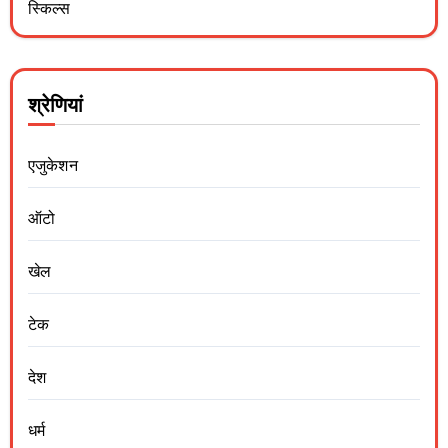
स्किल्स
श्रेणियां
एजुकेशन
ऑटो
खेल
टेक
देश
धर्म