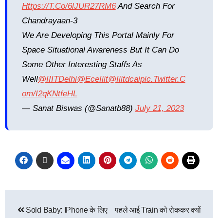
Https://t.co/6lJUR27RM6
And Search For
Chandrayaan-3
We Are Developing This Portal Mainly For
Space Situational Awareness But It Can Do
Some Other Interesting Staffs As
Well
@IIITDelhi
@EceIiit
@iiitdcai
Pic.twitter.c
Om/I2qKNtfeHL
— Sanat Biswas (@Sanatb88)
July 21, 2023
Sold Baby: IPhone के लिए
पहले आई Train को रोककर क्यों