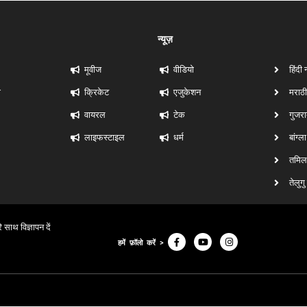
न्यूज़
मूवीज
वीडियो
हिंदी 
ी
क्रिकेट
एजुकेशन
मराठी
वायरल
टेक
गुजरा
लाइफस्टाइल
धर्म
बांग्ल
तमिल 
तेलुगु
े साथ विज्ञापन दें
हमें फ़ॉलो करें >
© 2024, Fact Research FR. All Rights Reserved.