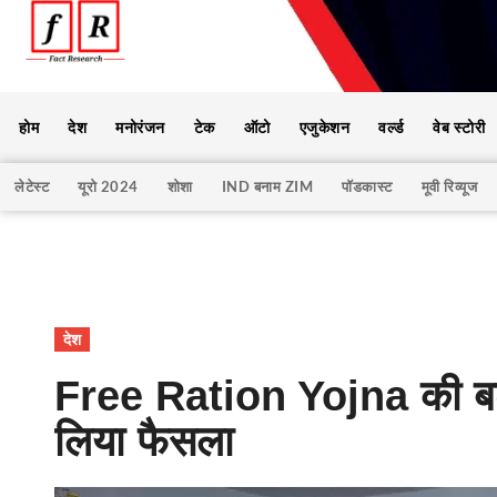
होम
देश
मनोरंजन
टेक
ऑटो
एजुकेशन
वर्ल्ड
वेब स्टोरी
लेटेस्ट
यूरो 2024
शोशा
IND बनाम ZIM
पॉडकास्ट
मूवी रिव्यूज
देश
Free Ration Yojna की बढ़ा
लिया फैसला