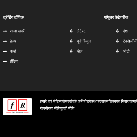
ट्रेंडिंग टॉपिक
पॉपुलर कैटेगरीज
ताजा खबरें
लेटेस्ट
देश
हेल्‍थ
मूवी रिव्यूज
टेक्नोलॉज
वर्ल्ड
खेल
ऑटो
इंडिया
हमारे बारे में
डिस्क्लेमर
संपर्क करें
फीडबैक
आरएसएस
शिकायत निवारण
हमार
गोपनीयता नीति
कुकी नीति