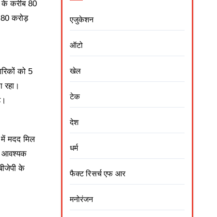
श के करीब 80
े 80 करोड़
एजुकेशन
ऑटो
गरिकों को 5
खेल
ा रहा।
टेक
ै।
देश
 में मदद मिल
धर्म
र आवश्यक
ीजेपी के
फैक्ट रिसर्च एफ आर
मनोरंजन