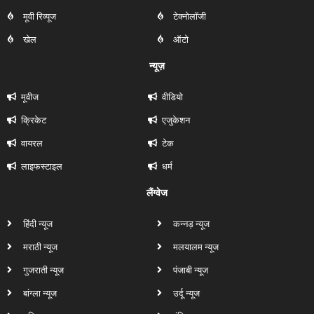
मूवी रिव्यूज
टेक्नोलॉजी
खेल
ऑटो
न्यूज़
मूवीज
वीडियो
क्रिकेट
एजुकेशन
वायरल
टेक
लाइफस्टाइल
धर्म
लैंग्वेज
हिंदी न्यूज
कन्नड़ न्यूज
मराठी न्यूज
मलयालम न्यूज
गुजराती न्यूज
पंजाबी न्यूज
बांग्ला न्यूज
उर्दू न्यूज