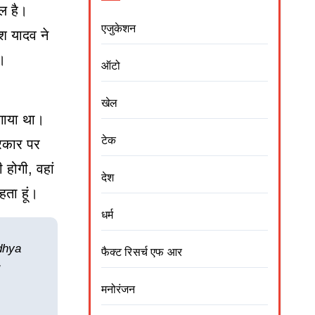
िल है।
एजुकेशन
ेश यादव ने
ै।
ऑटो
खेल
लगाया था।
टेक
सरकार पर
होगी, वहां
देश
हता हूं।
धर्म
dhya
फैक्ट रिसर्च एफ आर
मनोरंजन