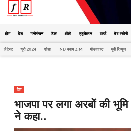
होम
देश
मनोरंजन
टेक
ऑटो
एजुकेशन
वर्ल्ड
वेब स्टोरी
लेटेस्ट
यूरो 2024
शोशा
IND बनाम ZIM
पॉडकास्ट
मूवी रिव्यूज
देश
भाजपा पर लगा अरबों की भू
ने कहा..