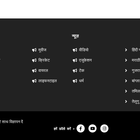
न्यूज़
मूवीज
वीडियो
हिंदी 
ी
क्रिकेट
एजुकेशन
मराठी
वायरल
टेक
गुजरा
लाइफस्टाइल
धर्म
बांग्ल
तमिल 
तेलुगु
े साथ विज्ञापन दें
हमें फ़ॉलो करें >