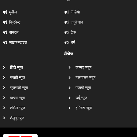
मूवीज
वीडियो
क्रिकेट
एजुकेशन
वायरल
टेक
लाइफस्टाइल
धर्म
लैंग्वेज
हिंदी न्यूज
कन्नड़ न्यूज
मराठी न्यूज
मलयालम न्यूज
गुजराती न्यूज
पंजाबी न्यूज
बांग्ला न्यूज
उर्दू न्यूज
तमिल न्यूज
इंग्लिश न्यूज
तेलुगु न्यूज