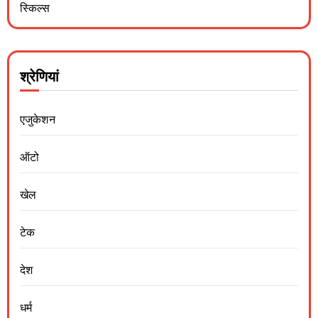
स्किल्स
श्रेणियां
एजुकेशन
ऑटो
खेल
टेक
देश
धर्म