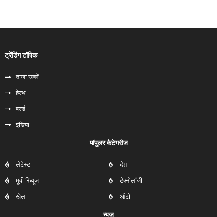
ट्रेंडिंग टॉपिक
ताजा खबरें
हेल्‍थ
वर्ल्ड
इंडिया
पॉपुलर कैटेगरीज
लेटेस्ट
देश
मूवी रिव्यूज
टेक्नोलॉजी
खेल
ऑटो
न्यूज़