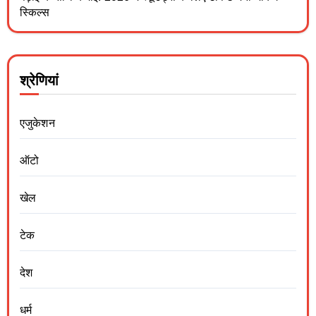
स्किल्स
श्रेणियां
एजुकेशन
ऑटो
खेल
टेक
देश
धर्म