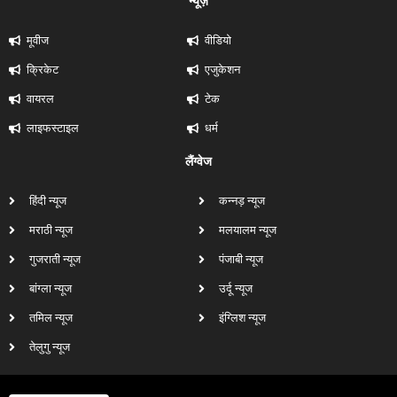
न्यूज़
मूवीज
वीडियो
क्रिकेट
एजुकेशन
वायरल
टेक
लाइफस्टाइल
धर्म
लैंग्वेज
हिंदी न्यूज
कन्नड़ न्यूज
मराठी न्यूज
मलयालम न्यूज
गुजराती न्यूज
पंजाबी न्यूज
बांग्ला न्यूज
उर्दू न्यूज
तमिल न्यूज
इंग्लिश न्यूज
तेलुगु न्यूज