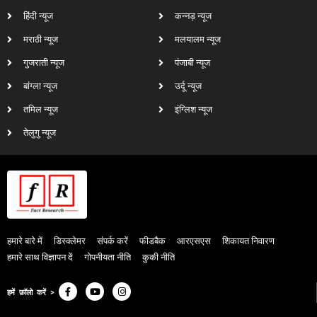
हिंदी न्यूज
कन्नड़ न्यूज
मराठी न्यूज
मलयालम न्यूज
गुजराती न्यूज
पंजाबी न्यूज
बांग्ला न्यूज
उर्दू न्यूज
तमिल न्यूज
इंग्लिश न्यूज
तेलुगु न्यूज
हमारे बारे में
डिस्क्लेमर
संपर्क करें
फीडबैक
आरएसएस
शिकायत निवारण
हमारे साथ विज्ञापन दें
गोपनीयता नीति
कुकी नीति
हमें फ़ॉलो करें >