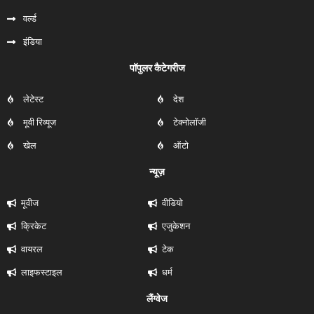
वर्ल्ड
इंडिया
पॉपुलर कैटेगरीज
लेटेस्ट
देश
मूवी रिव्यूज
टेक्नोलॉजी
खेल
ऑटो
न्यूज़
मूवीज
वीडियो
क्रिकेट
एजुकेशन
वायरल
टेक
लाइफस्टाइल
धर्म
लैंग्वेज