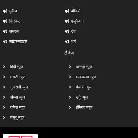
मूवीज
वीडियो
क्रिकेट
एजुकेशन
वायरल
टेक
लाइफस्टाइल
धर्म
लैंग्वेज
हिंदी न्यूज
कन्नड़ न्यूज
मराठी न्यूज
मलयालम न्यूज
गुजराती न्यूज
पंजाबी न्यूज
बांग्ला न्यूज
उर्दू न्यूज
तमिल न्यूज
इंग्लिश न्यूज
तेलुगु न्यूज