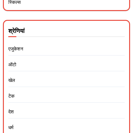
स्किल्स
श्रेणियां
एजुकेशन
ऑटो
खेल
टेक
देश
धर्म