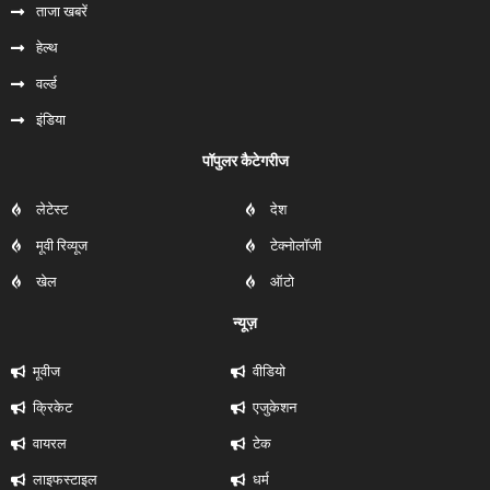
ताजा खबरें
हेल्‍थ
वर्ल्ड
इंडिया
पॉपुलर कैटेगरीज
लेटेस्ट
देश
मूवी रिव्यूज
टेक्नोलॉजी
खेल
ऑटो
न्यूज़
मूवीज
वीडियो
क्रिकेट
एजुकेशन
वायरल
टेक
लाइफस्टाइल
धर्म