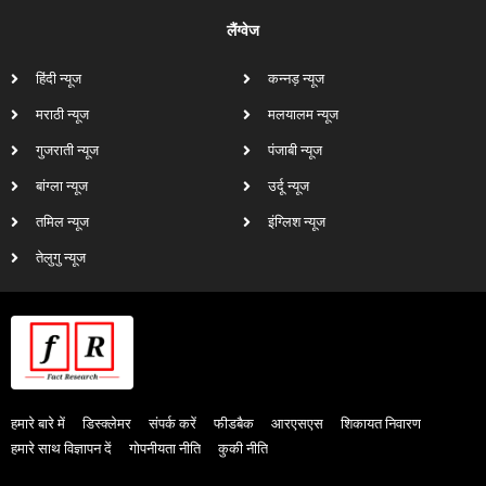
लैंग्वेज
हिंदी न्यूज
कन्नड़ न्यूज
मराठी न्यूज
मलयालम न्यूज
गुजराती न्यूज
पंजाबी न्यूज
बांग्ला न्यूज
उर्दू न्यूज
तमिल न्यूज
इंग्लिश न्यूज
तेलुगु न्यूज
हमारे बारे में
डिस्क्लेमर
संपर्क करें
फीडबैक
आरएसएस
शिकायत निवारण
हमारे साथ विज्ञापन दें
गोपनीयता नीति
कुकी नीति