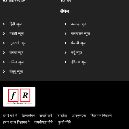
लाइफस्टाइल
धर्म
लैंग्वेज
हिंदी न्यूज
कन्नड़ न्यूज
मराठी न्यूज
मलयालम न्यूज
गुजराती न्यूज
पंजाबी न्यूज
बांग्ला न्यूज
उर्दू न्यूज
तमिल न्यूज
इंग्लिश न्यूज
तेलुगु न्यूज
हमारे बारे में
डिस्क्लेमर
संपर्क करें
फीडबैक
आरएसएस
शिकायत निवारण
हमारे साथ विज्ञापन दें
गोपनीयता नीति
कुकी नीति