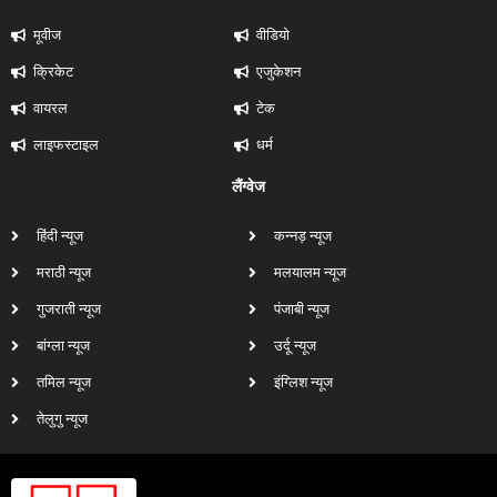
मूवीज
वीडियो
क्रिकेट
एजुकेशन
वायरल
टेक
लाइफस्टाइल
धर्म
लैंग्वेज
हिंदी न्यूज
कन्नड़ न्यूज
मराठी न्यूज
मलयालम न्यूज
गुजराती न्यूज
पंजाबी न्यूज
बांग्ला न्यूज
उर्दू न्यूज
तमिल न्यूज
इंग्लिश न्यूज
तेलुगु न्यूज