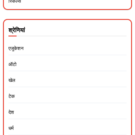
स्किल्स
श्रेणियां
एजुकेशन
ऑटो
खेल
टेक
देश
धर्म