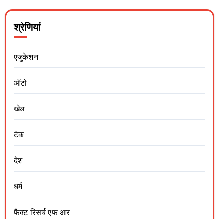
श्रेणियां
एजुकेशन
ऑटो
खेल
टेक
देश
धर्म
फैक्ट रिसर्च एफ आर