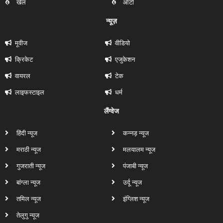
खेल
ऑटो
न्यूज़
मूवीज
वीडियो
क्रिकेट
एजुकेशन
वायरल
टेक
लाइफस्टाइल
धर्म
लैंग्वेज
हिंदी न्यूज
कन्नड़ न्यूज
मराठी न्यूज
मलयालम न्यूज
गुजराती न्यूज
पंजाबी न्यूज
बांग्ला न्यूज
उर्दू न्यूज
तमिल न्यूज
इंग्लिश न्यूज
तेलुगु न्यूज