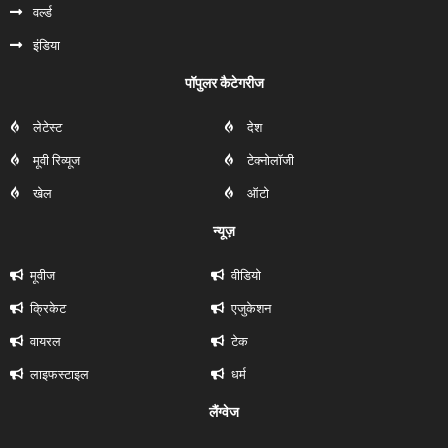
वर्ल्ड
इंडिया
पॉपुलर कैटेगरीज
लेटेस्ट
देश
मूवी रिव्यूज
टेक्नोलॉजी
खेल
ऑटो
न्यूज़
मूवीज
वीडियो
क्रिकेट
एजुकेशन
वायरल
टेक
लाइफस्टाइल
धर्म
लैंग्वेज