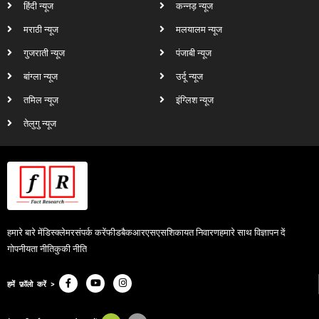
हिंदी न्यूज
कन्नड़ न्यूज
मराठी न्यूज
मलयालम न्यूज
गुजराती न्यूज
पंजाबी न्यूज
बांग्ला न्यूज
उर्दू न्यूज
तमिल न्यूज
इंग्लिश न्यूज
तेलुगु न्यूज
हमारे बारे में
डिस्क्लेमर
संपर्क करें
फीडबैक
आरएसएस
शिकायत निवारण
हमारे साथ विज्ञापन दें
गोपनीयता नीति
कुकी नीति
हमें फ़ॉलो करें >