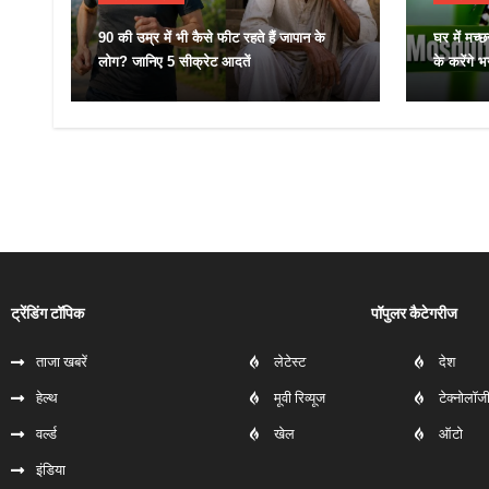
90 की उम्र में भी कैसे फीट रहते हैं जापान के
घर में मच्छ
लोग? जानिए 5 सीक्रेट आदतें
के करेंगे 
ट्रेंडिंग टॉपिक
पॉपुलर कैटेगरीज
ताजा खबरें
लेटेस्ट
देश
हेल्‍थ
मूवी रिव्यूज
टेक्नोलॉज
वर्ल्ड
खेल
ऑटो
इंडिया