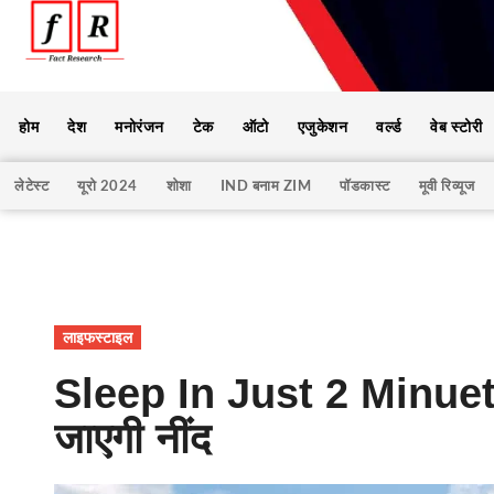
होम
देश
मनोरंजन
टेक
ऑटो
एजुकेशन
वर्ल्ड
वेब स्टोरी
लेटेस्ट
यूरो 2024
शोशा
IND बनाम ZIM
पॉडकास्ट
मूवी रिव्यूज
लाइफस्टाइल
Sleep In Just 2 Minuets: 
जाएगी नींद