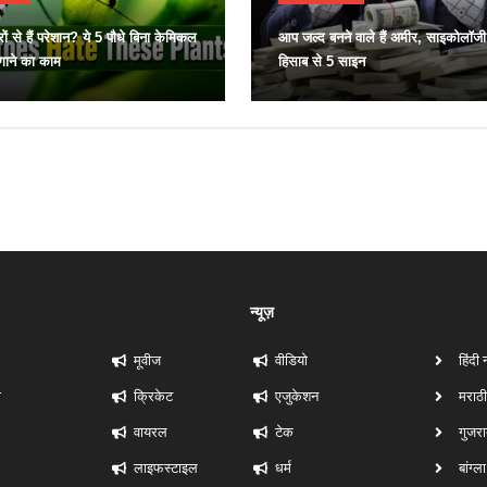
रों से हैं परेशान? ये 5 पौधे बिना केमिकल
आप जल्द बनने वाले हैं अमीर, साइकोलॉजी
भगाने का काम
हिसाब से 5 साइन
न्यूज़
मूवीज
वीडियो
हिंदी 
ी
क्रिकेट
एजुकेशन
मराठी
वायरल
टेक
गुजरा
लाइफस्टाइल
धर्म
बांग्ल