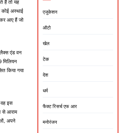
 हैं तो यह
र कोई अस्थाई
एजुकेशन
कर आए हैं जो
ऑटो
खेल
ैक्स एंड वन
टेक
.9 मिलियन
सित किया गया
देश
धर्म
। वह इस
फैक्ट रिसर्च एफ आर
प से आराम
लों, अपने
मनोरंजन