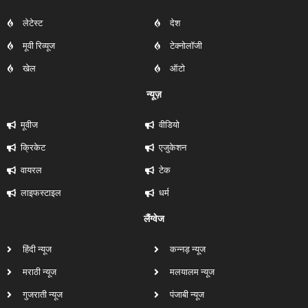
लेटेस्ट
देश
मूवी रिव्यूज
टेक्नोलॉजी
खेल
ऑटो
न्यूज़
मूवीज
वीडियो
क्रिकेट
एजुकेशन
वायरल
टेक
लाइफस्टाइल
धर्म
लैंग्वेज
हिंदी न्यूज
कन्नड़ न्यूज
मराठी न्यूज
मलयालम न्यूज
गुजराती न्यूज
पंजाबी न्यूज