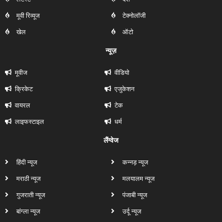
मूवी रिव्यूज
टेक्नोलॉजी
खेल
ऑटो
न्यूज़
मूवीज
वीडियो
क्रिकेट
एजुकेशन
वायरल
टेक
लाइफस्टाइल
धर्म
लैंग्वेज
हिंदी न्यूज
कन्नड़ न्यूज
मराठी न्यूज
मलयालम न्यूज
गुजराती न्यूज
पंजाबी न्यूज
बांग्ला न्यूज
उर्दू न्यूज