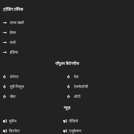
ट्रेंडिंग टॉपिक
ताजा खबरें
हेल्‍थ
वर्ल्ड
इंडिया
पॉपुलर कैटेगरीज
लेटेस्ट
देश
मूवी रिव्यूज
टेक्नोलॉजी
खेल
ऑटो
न्यूज़
मूवीज
वीडियो
क्रिकेट
एजुकेशन