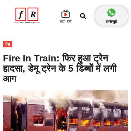
हमसे जुड़ें
लाइव टीवी
देश
Fire In Train: फिर हुआ ट्रेन
हादसा, डेमू ट्रेन के 5 डिब्बों में लगी
आग