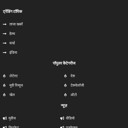
ट्रेंडिंग टॉपिक
ताजा खबरें
हेल्‍थ
वर्ल्ड
इंडिया
पॉपुलर कैटेगरीज
लेटेस्ट
देश
मूवी रिव्यूज
टेक्नोलॉजी
खेल
ऑटो
न्यूज़
मूवीज
वीडियो
क्रिकेट
एजुकेशन