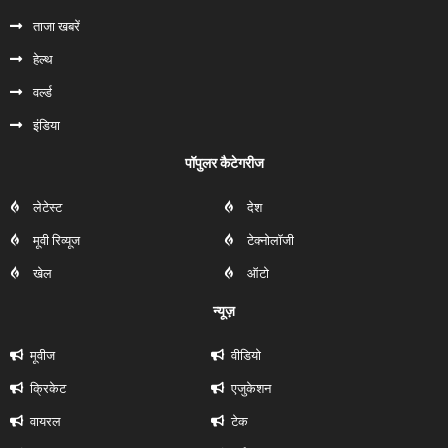
ताजा खबरें
हेल्‍थ
वर्ल्ड
इंडिया
पॉपुलर कैटेगरीज
लेटेस्ट
देश
मूवी रिव्यूज
टेक्नोलॉजी
खेल
ऑटो
न्यूज़
मूवीज
वीडियो
क्रिकेट
एजुकेशन
वायरल
टेक