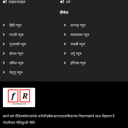
लाइफस्टाइल
धर्म
लैंग्वेज
हिंदी न्यूज
कन्नड़ न्यूज
मराठी न्यूज
मलयालम न्यूज
गुजराती न्यूज
पंजाबी न्यूज
बांग्ला न्यूज
उर्दू न्यूज
तमिल न्यूज
इंग्लिश न्यूज
तेलुगु न्यूज
हमारे बारे में
डिस्क्लेमर
संपर्क करें
फीडबैक
आरएसएस
शिकायत निवारण
हमारे साथ विज्ञापन दें
गोपनीयता नीति
कुकी नीति