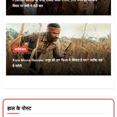
Praneet More पर कसा एल्विश यादव ने तंज, 370 रुपये की बिरयानी
विवाद पर कही ये बड़ी बात
मनोरंजन
Kara Movie Review: धनुष की इस फिल्म में कितना है दम? जानिए क्या
है स्टोरी
हाल के पोस्ट