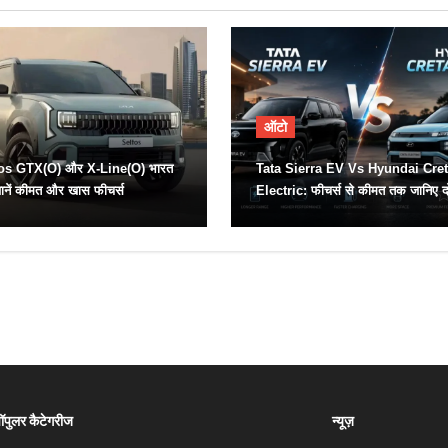
ऑटो
tos GTX(O) और X-Line(O) भारत
Tata Sierra EV Vs Hyundai Cre
 जानें कीमत और खास फीचर्स
Electric: फीचर्स से कीमत तक जानिए दोनो
कौन है ज्यादा दमदार
ॉपुलर कैटेगरीज
न्यूज़