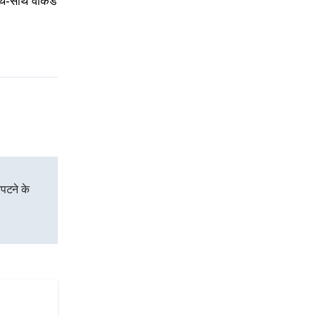
थ-साथ वीकेंड
िपटने के