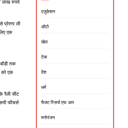
 लाख रुपये
एजुकेशन
 प्रेरणा ली
ऑटो
 लिए एक
खेल
टेक
 बॉडी तक
क को एक
देश
धर्म
बकि रैली सीट
 सभी फीचर्स
फैक्ट रिसर्च एफ आर
मनोरंजन