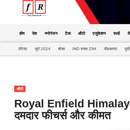
होम
देश
मनोरंजन
टेक
ऑटो
एजुकेशन
वर्ल्ड
व
लेटेस्ट
यूरो 2024
शोशा
IND बनाम ZIM
पॉडकास्ट
मूवी
ऑटो
Royal Enfield Himalaya
दमदार फीचर्स और कीमत