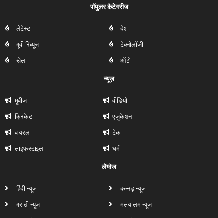
पॉपुलर कैटेगरीज
लेटेस्ट
देश
मूवी रिव्यूज
टेक्नोलॉजी
खेल
ऑटो
न्यूज़
मूवीज
वीडियो
क्रिकेट
एजुकेशन
वायरल
टेक
लाइफस्टाइल
धर्म
लैंग्वेज
हिंदी न्यूज
कन्नड़ न्यूज
मराठी न्यूज
मलयालम न्यूज