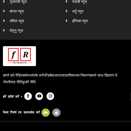
गुजराती न्यूज
पंजाबी न्यूज
बांग्ला न्यूज
उर्दू न्यूज
तमिल न्यूज
इंग्लिश न्यूज
तेलुगु न्यूज
हमारे बारे में
डिस्क्लेमर
संपर्क करें
फीडबैक
आरएसएस
शिकायत निवारण
हमारे साथ विज्ञापन दें
गोपनीयता नीति
कुकी नीति
हमें फ़ॉलो करें >
फैक्ट रिसर्च FR डाउनलोड करें
© 2024, Fact Research FR. All Rights Reserved.